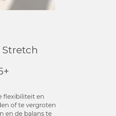
 Stretch
5+
lexibiliteit en
en of te vergroten
n en de balans te