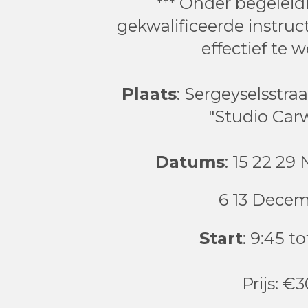
*** Onder begeleid
gekwalificeerde instruc
effectief te 
Plaats
: Sergeyselsstr
"Studio Car
Datums
: 15 22 2
6 13 Dece
Start
: 9:45 to
Prijs: €3