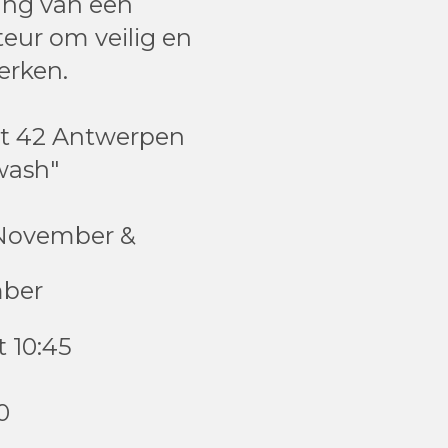
ing van een
teur om veilig en
werken.
aat 42 Antwerpen
wash"
9 November &
mber
t 10:45
0