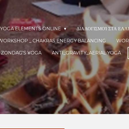
YOGA ELEMENTS ONLINE
ΔΙΑΛΟΓΙΣΜΟΊ ΣΤΑ ΕΛ
WORKSHOP _ CHAKRAS ENERGY BALANCING
WORK
ZONDAG'S ¥OGA
ANTI_GRAVITY_AERIAL YOGA